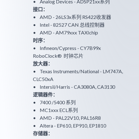
• Analog Devices - ADSP21xx系列
接口：
• AMD - 26LS3x系列 RS422收发器
• Intel - 82527 CAN 总线控制器
• AMD - AM79xxx TAXIchip
时序：
• Infineon/Cypress - CY7B99x
RoboClock® 时钟芯片
放大器：
• Texas Instruments/National - LM747A,
CLC50xA
• Intersil/Harris - CA3080A, CA3130
逻辑器件：
• 7400 /5400 系列
• MC1xxx ECL系列
• AMD - PAL22V10, PAL16R8
• Altera - EP610, EP910, EP1810
存储器：