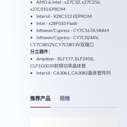
• AMD & Intel - x27C32, x27C256,
x27C010 EPROM
• Intersil - X28C512 EEPROM
• Intel - x28F010 Flash
• Infineon/Cypress - CY7C167A SRAM
• Infineon/Cypress - CY7C024AV,
CY7C0852V,CY7C0853V双端口
分立器件：
• Ampleon - BLF177, BLF245B,
CLF1G0035射频功率晶体管
• Intersil - CA3061, CA3082晶体管阵列
推荐产品
视频