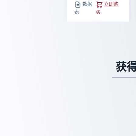
数据
立即购
表
买
获