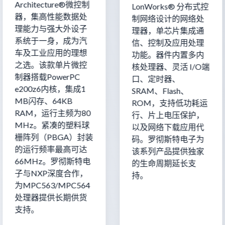
Architecture®微控制
LonWorks® 分布式控
器，集高性能数据处
制网络设计的网络处
理能力与强大外设子
理器，单芯片集成通
系统于一身，成为汽
信、控制及应用处理
车及工业应用的理想
功能。器件内置多内
之选。该款单片微控
核处理器、灵活 I/O端
制器搭载PowerPC
口、定时器、
e200z6内核，集成1
SRAM、Flash、
MB闪存、64KB
ROM，支持低功耗运
RAM，运行主频为80
行、片上电压保护，
MHz。紧凑的塑料球
以及网络下载应用代
栅阵列（PBGA）封装
码。罗彻斯特电子为
的运行频率最高可达
该系列产品提供独家
66MHz。罗彻斯特电
的生命周期延长支
子与NXP深度合作，
持。
为MPC563/MPC564
处理器提供长期供货
支持。