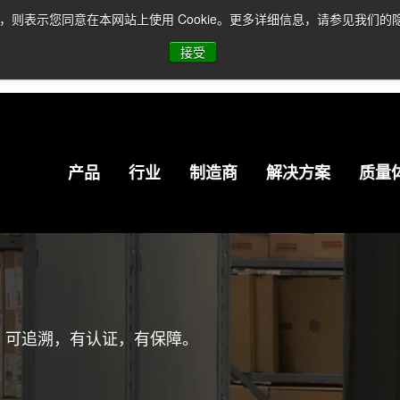
，则表示您同意在本网站上使用 Cookie。更多详细信息，请参见我们的隐私
E Store中国在线商城焕新升级，快来解锁全新体验！
『点击查看购物指
人民币交易 ▶增值税发票 ▶国际快递+清关服务 ▶限时包邮
『发送BO
接受
队，您可以发送您的问题至: CN-REstore@rocelec.com、拨打电话: 0
产品
行业
制造商
解决方案
质量
权，可追溯，有认证，有保障。